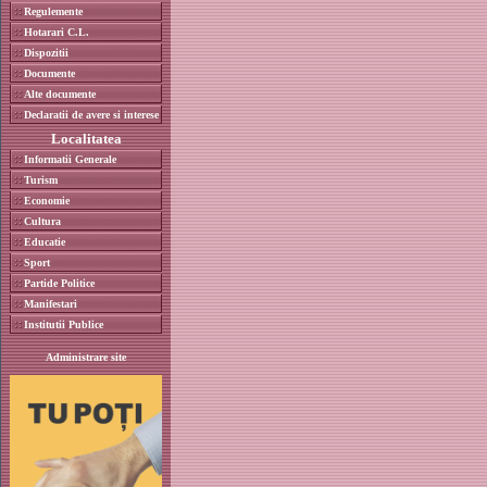
Regulemente
Hotarari C.L.
Dispozitii
Documente
Alte documente
Declaratii de avere si interese
Localitatea
Informatii Generale
Turism
Economie
Cultura
Educatie
Sport
Partide Politice
Manifestari
Institutii Publice
Administrare site