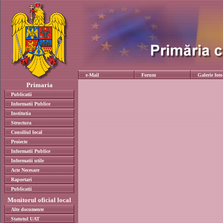
e-Mail
Forum
Galerie foto
Primaria
Publicatii
Informatii Publice
Institutia
Structura
Consiliul local
Proiecte
Informatii Publice
Informatii utile
Acte Necesare
Raportari
Publicatii
Monitorul oficial local
Alte documente
Statutul UAT