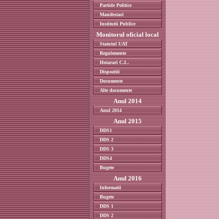
Partide Politice
Manifestari
Institutii Publice
Monitorul oficial local
Statutul UAT
Regulemente
Hotarari C.L.
Dispozitii
Documente
Alte documente
Anul 2014
Anul 2014
Anul 2015
DDS1
DDS 2
DDS 3
DDS4
Bugete
Anul 2016
Informatii
Bugete
DDS 1
DDS 2