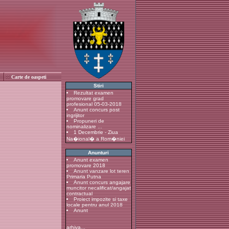
Carte de oaspeti
Stiri
Rezultat examen
promovare grad
profesional 05-03-2018
Anunt concurs post
ingrijitor
Propuneri de
nominalizare ...
1 Decembrie - Ziua
Na�ional� a Rom�niei
Anunturi
Anunt examen
promovare 2018
Anunt vanzare lot teren
Primaria Putna
Anunt concurs angajare
muncitor necalificat/angajat
contractual
Proiect impozite si taxe
locale pentru anul 2018
Anunt
arhiva...