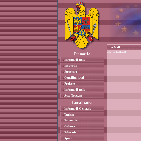
e-Mail
a
dadfadfadfa
sdf
Primaria
Informatii utile
Institutia
Structura
Consiliul local
Proiecte
Informatii utile
Acte Necesare
Localitatea
Informatii Generale
Turism
Economie
Cultura
Educatie
Sport