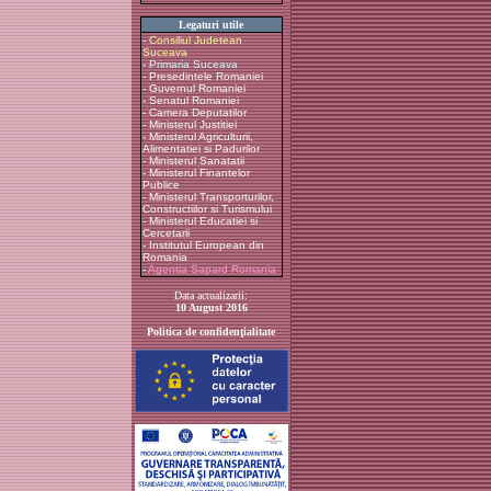
Legaturi utile
-
Consiliul Judetean
Suceava
-
Primaria Suceava
-
Presedintele Romaniei
-
Guvernul Romaniei
-
Senatul Romaniei
-
Camera Deputatilor
-
Ministerul Justitiei
-
Ministerul Agriculturii,
Alimentatiei si Padurilor
-
Ministerul Sanatatii
-
Ministerul Finantelor
Publice
-
Ministerul Transporturilor,
Constructiilor si Turismului
-
Ministerul Educatiei si
Cercetarii
-
Institutul European din
Romania
-
Agentia Sapard Romania
Data actualizarii:
10 August 2016
Politica de confidenţialitate