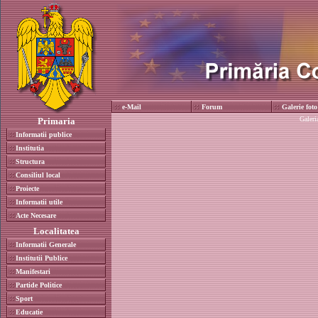
e-Mail
Forum
Galerie foto
Galer
Primaria
Informatii publice
Institutia
Structura
Consiliul local
Proiecte
Informatii utile
Acte Necesare
Localitatea
Informatii Generale
Institutii Publice
Manifestari
Partide Politice
Sport
Educatie