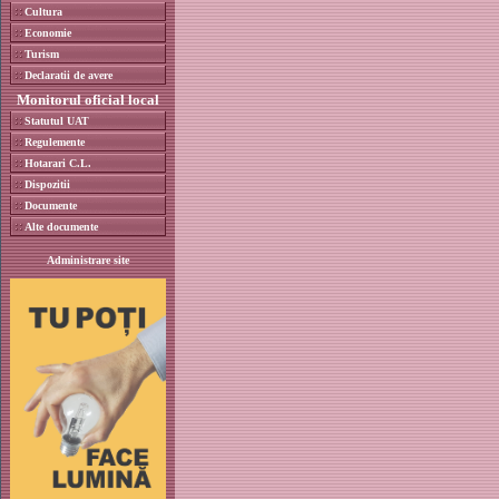
Cultura
Economie
Turism
Declaratii de avere
Monitorul oficial local
Statutul UAT
Regulemente
Hotarari C.L.
Dispozitii
Documente
Alte documente
Administrare site