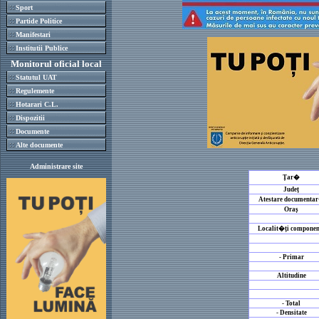
Sport
Partide Politice
Manifestari
Institutii Publice
Monitorul oficial local
Statutul UAT
Regulemente
Hotarari C.L.
Dispozitii
Documente
Alte documente
Administrare site
Țar�
Județ
Atestare documenta
Oraș
Localit�ți componen
- Primar
Altitudine
- Total
- Densitate