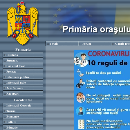
e-Mail
Forum
Galerie foto
Primaria
Institutia
Structura
Consiliul local
Proiecte
Informatii publice
Informatii utile
Acte Necesare
Raportari
Localitatea
Informatii Generale
Turism
Economie
Cultura
Educatie