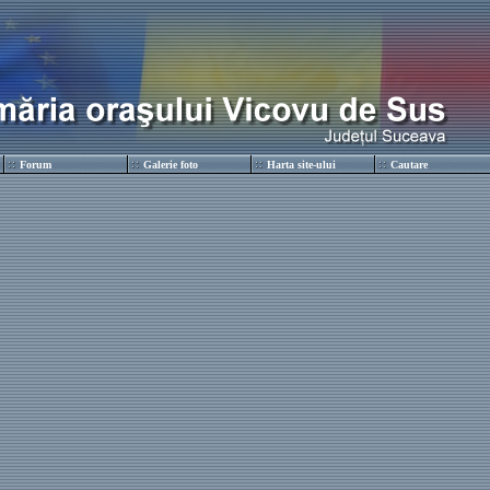
Forum
Galerie foto
Harta site-ului
Cautare