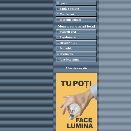
Sport
Partide Politice
Manifestari
Institutii Publice
Monitorul oficial local
Statutul UAT
Regulemente
Hotarari C.L.
Dispozitii
Documente
Alte documente
Administrare site