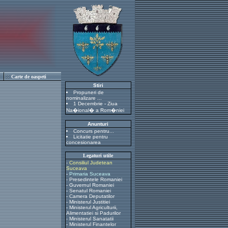
Carte de oaspeti
Stiri
Propuneri de
nominalizare ...
1 Decembrie - Ziua
Na�ional� a Rom�niei
Anunturi
Concurs pentru...
Licitatie pentru
concesionarea
Legaturi utile
-
Consiliul Judetean
Suceava
-
Primaria Suceava
-
Presedintele Romaniei
-
Guvernul Romaniei
-
Senatul Romaniei
-
Camera Deputatilor
-
Ministerul Justitiei
-
Ministerul Agriculturii,
Alimentatiei si Padurilor
-
Ministerul Sanatatii
-
Ministerul Finantelor