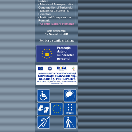
Publice
-
Ministerul Transporturilor,
Constructiilor si Turismului
-
Ministerul Educatiei si
Cercetarii
-
Institutul European din
Romania
-
Agentia Sapard Romania
Data actualizarii:
15 Noiembrie 2011
Politica de confidenţialitate