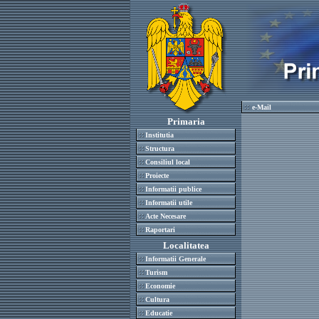
e-Mail
Primaria
Institutia
Structura
Consiliul local
Proiecte
Informatii publice
Informatii utile
Acte Necesare
Raportari
Localitatea
Informatii Generale
Turism
Economie
Cultura
Educatie