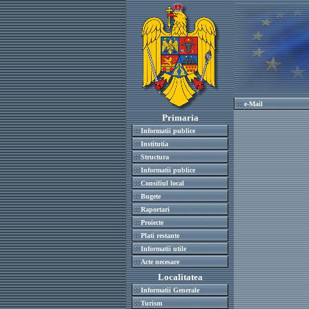
e-Mail
Primaria
Informatii publice
Institutia
Structura
Informatii publice
Consiliul local
Bugete
Raportari
Proiecte
Plati restante
Informatii utile
Acte necesare
Localitatea
Informatii Generale
Turism