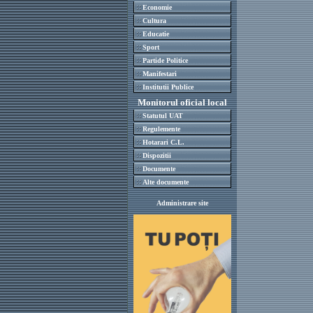
Economie
Cultura
Educatie
Sport
Partide Politice
Manifestari
Institutii Publice
Monitorul oficial local
Statutul UAT
Regulemente
Hotarari C.L.
Dispozitii
Documente
Alte documente
Administrare site