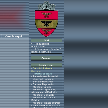
Carte de oaspeti
Stiri
Propuneri de
nominalizare ...
1 Decembrie - Ziua Na?
ional? a Rom?niei
Anunturi
Legaturi utile
-
Consiliul Judetean
Suceava
-
Primaria Suceava
-
Presedintele Romaniei
-
Guvernul Romaniei
-
Senatul Romaniei
-
Camera Deputatilor
-
Ministerul Justitiei
-
Ministerul Agriculturii,
Alimentatiei si Padurilor
-
Ministerul Sanatatii
-
Ministerul Finantelor
Publice
-
Ministerul Transporturilor,
Constructiilor si Turismului