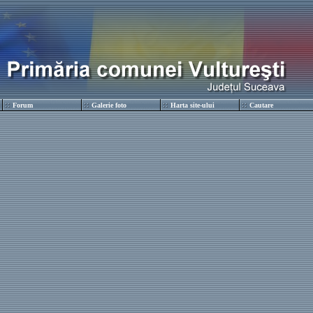
Forum
Galerie foto
Harta site-ului
Cautare