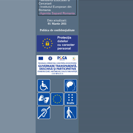
-
Ministerul Educatiei si
Cercetarii
-
Institutul European din
Romania
-
Agentia Sapard Romania
Data actualizarii:
01 Martie 2011
Politica de confidenţialitate