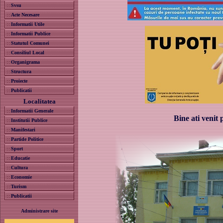
Svsu
Acte Necesare
Informatii Utile
Informatii Publice
Statutul Comunei
Consiliul Local
Organigrama
Structura
Proiecte
Publicatii
Localitatea
Informatii Generale
Bine ati venit 
Institutii Publice
Manifestari
Partide Politice
Sport
Educatie
Cultura
Economie
Turism
Publicatii
Administrare site