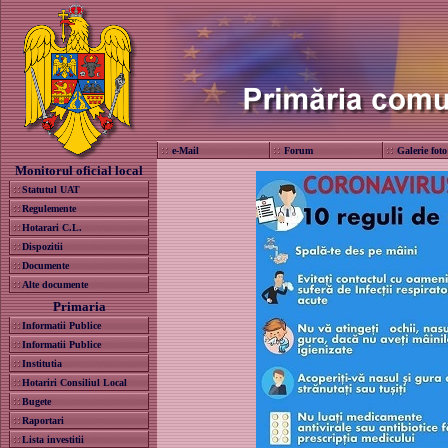
e-Mail
Forum
Galerie foto
Monitorul oficial local
Statutul UAT
Regulemente
Hotarari C.L.
Dispozitii
Documente
Alte documente
Primaria
Informatii Publice
Informatii Publice
Institutia
Hotariri Consiliul Local
Bugete
Raportari
Lista investitii