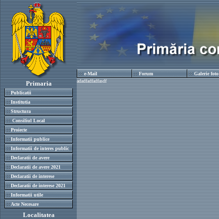
e-Mail
Forum
Galerie foto
a
dadfadfadfa
sdf
Primaria
Publicatii
Institutia
Structura
Consiliul Local
Proiecte
Informatii publice
Informatii de interes public
Declaratii de avere
Declaratii de avere 2021
Declaratii de interese
Declaratii de interese 2021
Informatii utile
Acte Necesare
Localitatea