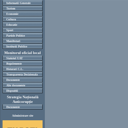
Informatii Generale
Turism
Economie
Cultura
Educatie
Sport
Partide Politice
Manifestari
Institutii Publice
Monitorul oficial local
Statutul UAT
Regulemente
Hotarari C.L.
Transparenta Decizionala
Documente
Alte documente
Dispozitii
Strategia Națională
Anticorupție
Documente
Administrare site