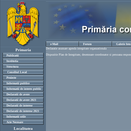
e-Mail
Forum
Galerie foto
Declaratie asumare agenda integritate organzationala
Primaria
Dispozitie Plan de Integritate, desemnare coordonator si persoana resp
Publicatii
Institutia
Structura
Consiliul Local
Proiecte
Informatii publice
Informatii de interes public
Declaratii de avere
Declaratii de avere 2021
Declaratii de interese
Declaratii de interese 2021
Informatii utile
Acte Necesare
Localitatea