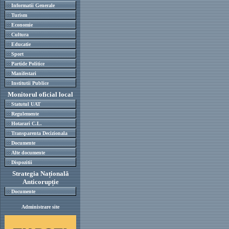
Informatii Generale
Turism
Economie
Cultura
Educatie
Sport
Partide Politice
Manifestari
Institutii Publice
Monitorul oficial local
Statutul UAT
Regulemente
Hotarari C.L.
Transparenta Decizionala
Documente
Alte documente
Dispozitii
Strategia Națională
Anticorupție
Documente
Administrare site