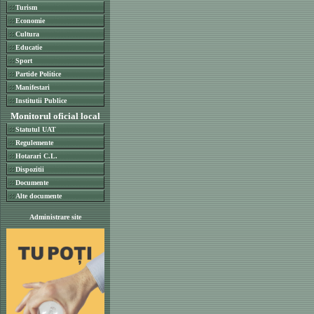
Turism
Economie
Cultura
Educatie
Sport
Partide Politice
Manifestari
Institutii Publice
Monitorul oficial local
Statutul UAT
Regulemente
Hotarari C.L.
Dispozitii
Documente
Alte documente
Administrare site