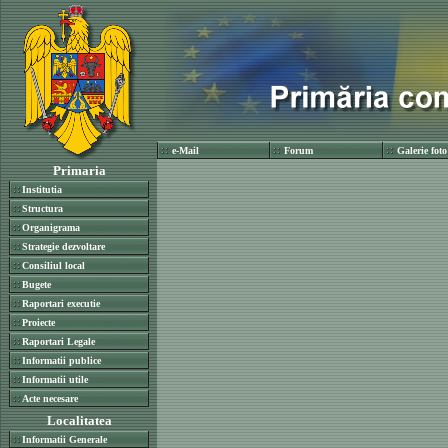
e-Mail
Forum
Galerie foto
Primaria
Institutia
Structura
Organigrama
Strategie dezvoltare
Consiliul local
Bugete
Raportari executie
Proiecte
Raportari Legale
Informatii publice
Informatii utile
Acte necesare
Localitatea
Informatii Generale