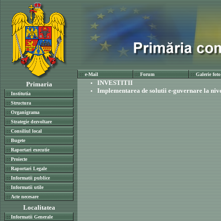
e-Mail
Forum
Galerie foto
INVESTITII
Primaria
Implementarea de solutii e-guvernare la nive
Institutia
Structura
Organigrama
Strategie dezvoltare
Consiliul local
Bugete
Raportari executie
Proiecte
Raportari Legale
Informatii publice
Informatii utile
Acte necesare
Localitatea
Informatii Generale