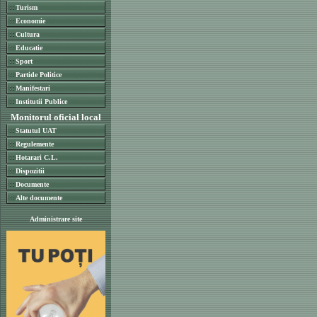
Turism
Economie
Cultura
Educatie
Sport
Partide Politice
Manifestari
Institutii Publice
Monitorul oficial local
Statutul UAT
Regulemente
Hotarari C.L.
Dispozitii
Documente
Alte documente
Administrare site