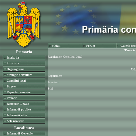
e-Mail
Forum
Galerie foto
*Proiecte 
Primaria
Regulament Consiliul Local
Institutia
Structura
Organigrama
*Ho
Strategie dezvoltare
Regulament
Consiliul local
Anunturi
Bugete
Stiri
Raportari executie
Proiecte
Raportari Legale
Informatii publice
Informatii utile
Acte necesare
Localitatea
Informatii Generale