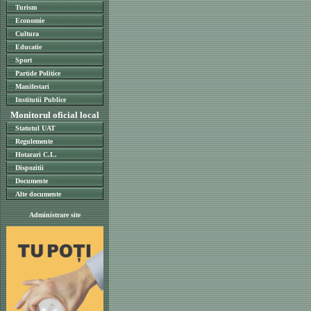
Turism
Economie
Cultura
Educatie
Sport
Partide Politice
Manifestari
Institutii Publice
Monitorul oficial local
Statutul UAT
Regulemente
Hotarari C.L.
Dispozitii
Documente
Alte documente
Administrare site